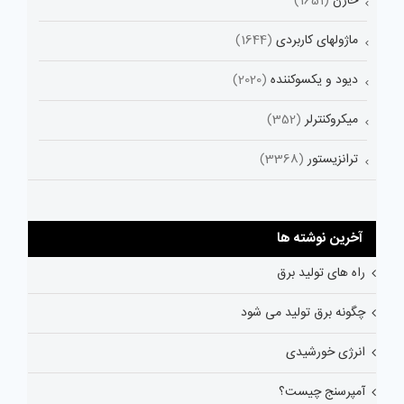
خازن
(1651)
ماژولهای کاربردی
(1644)
دیود و یکسوکننده
(2020)
میکروکنترلر
(352)
ترانزیستور
(3368)
آخرین نوشته ها
راه های تولید برق
چگونه برق تولید می شود
انرژی خورشیدی
آمپرسنج چیست؟