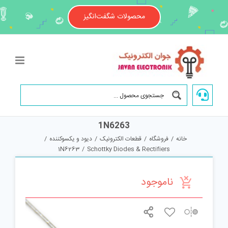
Ski
t
محصولات شگفت‌انگیز
conten
1N6263
خانه
/
فروشگاه
/
قطعات الکترونیک
/
دیود و یکسوکننده
/
1N6263
/
Schottky Diodes & Rectifiers
ناموجود