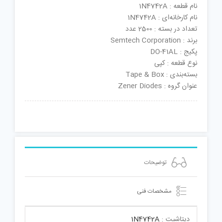
نام قطعه : 1N4742A
نام کارخانه‌ای : 1N4742A
تعداد در بسته : 2500 عدد
برند : Semtech Corporation
پکیج : DO-41AL
نوع قطعه : کپی
بسته‌بندی : Tape & Box
عنوان گروه : Zener Diodes
توضیحات
مشخصات فنی
دیتاشیت :
1N4742A