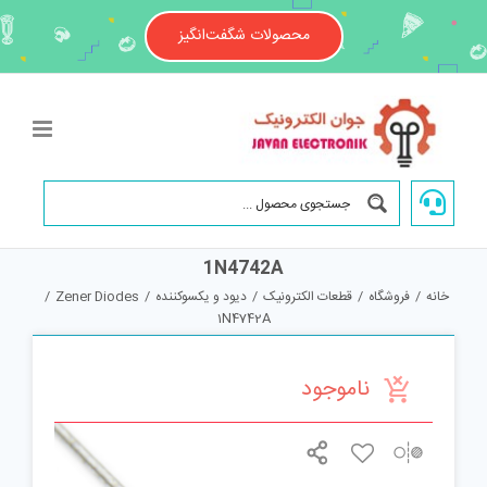
Ski
t
محصولات شگفت‌انگیز
conten
1N4742A
خانه
/
فروشگاه
/
قطعات الکترونیک
/
دیود و یکسوکننده
/
Zener Diodes
/
1N4742A
ناموجود