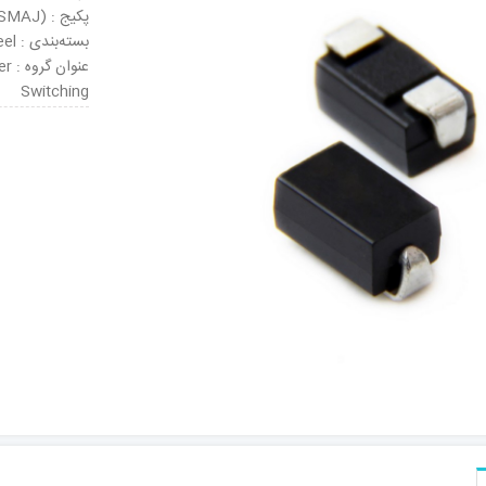
پکیج : DO-214AC (SMAJ)
بسته‌بندی : Tape & Reel
عنو
Switching