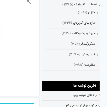
قطعات الکترونیک
(11265)
خازن
(1651)
ماژولهای کاربردی
(1644)
دیود و یکسوکننده
(2020)
میکروکنترلر
(352)
ترانزیستور
(3368)
مقاومت
(2195)
آخرین نوشته ها
راه های تولید برق
چگونه برق تولید می شود