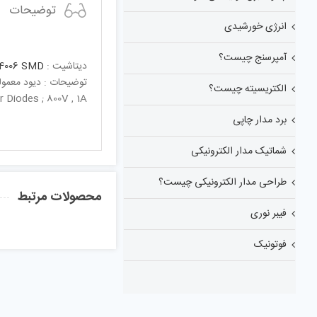
توضیحات
انرژی خورشیدی
آمپرسنج چیست؟
دیتاشیت :
4006 SMD
توضیحات : دیود معمولی 800 ولت 1 
الکتریسیته چیست؟
r Diodes ; 800V , 1A
برد مدار چاپی
شماتیک مدار الکترونیکی
طراحی مدار الکترونیکی چیست؟
محصولات مرتبط
فیبر نوری
فوتونیک