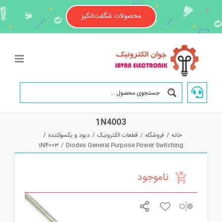
Ski
t
محصولات شگفت‌انگیز
conten
1N4003
خانه
/
فروشگاه
/
قطعات الکترونیک
/
دیود و یکسوکننده
/
1N4003
/
Diodes General Purpose Power Switching
ناموجود