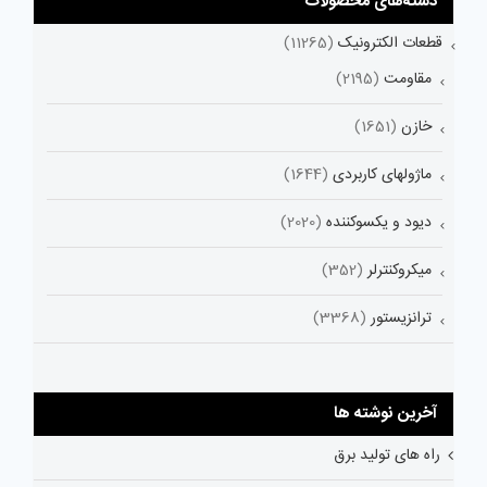
دسته‌های محصولات
قطعات الکترونیک
(11265)
مقاومت
(2195)
خازن
(1651)
ماژولهای کاربردی
(1644)
دیود و یکسوکننده
(2020)
میکروکنترلر
(352)
ترانزیستور
(3368)
آخرین نوشته ها
راه های تولید برق