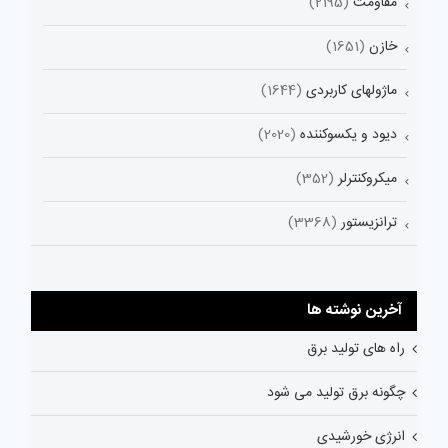
مقاومت
(2195)
خازن
(1651)
ماژولهای کاربردی
(1644)
دیود و یکسوکننده
(2020)
میکروکنترلر
(352)
ترانزیستور
(3368)
آخرین نوشته ها
راه های تولید برق
چگونه برق تولید می شود
انرژی خورشیدی