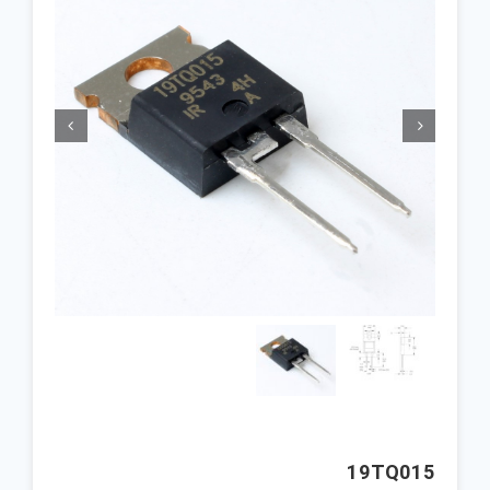


19TQ015