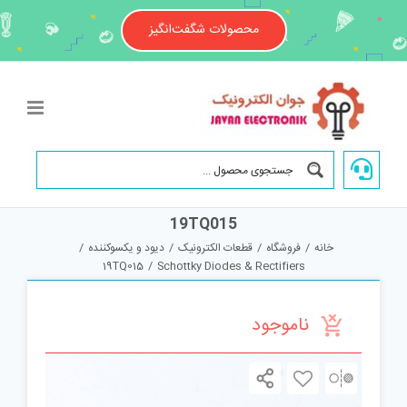
Ski
t
محصولات شگفت‌انگیز
conten
19TQ015
خانه
/
فروشگاه
/
قطعات الکترونیک
/
دیود و یکسوکننده
/
19TQ015
/
Schottky Diodes & Rectifiers
ناموجود