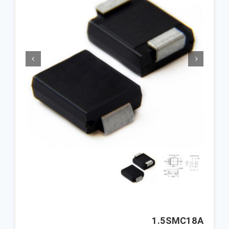


1.5SMC18A