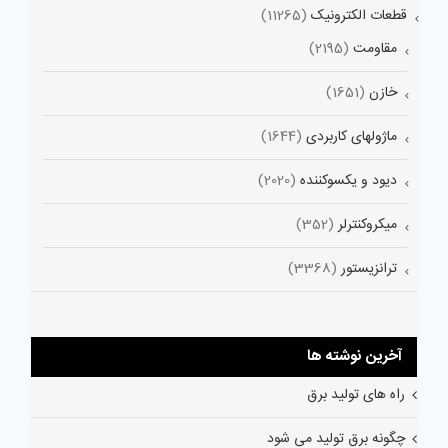
قطعات الکترونیک
(11265)
مقاومت
(2195)
خازن
(1651)
ماژولهای کاربردی
(1644)
دیود و یکسوکننده
(2020)
میکروکنترلر
(352)
ترانزیستور
(3368)
آخرین نوشته ها
راه های تولید برق
چگونه برق تولید می شود