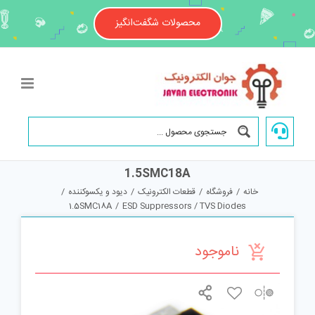
Ski
t
محصولات شگفت‌انگیز
conten
1.5SMC18A
خانه
/
فروشگاه
/
قطعات الکترونیک
/
دیود و یکسوکننده
/
1.5SMC18A
/
ESD Suppressors / TVS Diodes
ناموجود