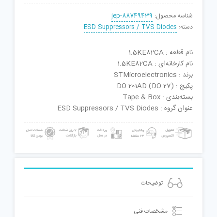
شناسه محصول:
jep-88749439
دسته:
ESD Suppressors / TVS Diodes
نام قطعه : 1.5KE82CA
نام کارخانه‌ای : 1.5KE82CA
برند : STMicroelectronics
پکیج : DO-201AD (DO-27)
بسته‌بندی : Tape & Box
عنوان گروه : ESD Suppressors / TVS Diodes
توضیحات
مشخصات فنی