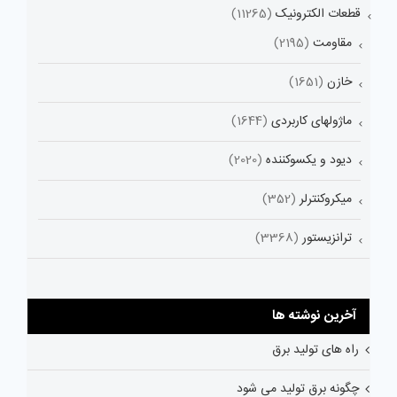
قطعات الکترونیک
(11265)
مقاومت
(2195)
خازن
(1651)
ماژولهای کاربردی
(1644)
دیود و یکسوکننده
(2020)
میکروکنترلر
(352)
ترانزیستور
(3368)
آخرین نوشته ها
راه های تولید برق
چگونه برق تولید می شود