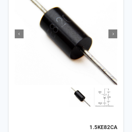


1.5KE82CA