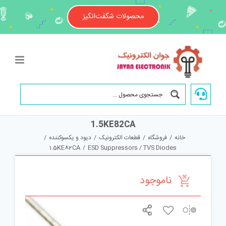
Ski
t
محصولات شگفت‌انگیز
conten
1.5KE82CA
خانه
/
فروشگاه
/
قطعات الکترونیک
/
دیود و یکسوکننده
/
1.5KE82CA
/
ESD Suppressors / TVS Diodes
ناموجود