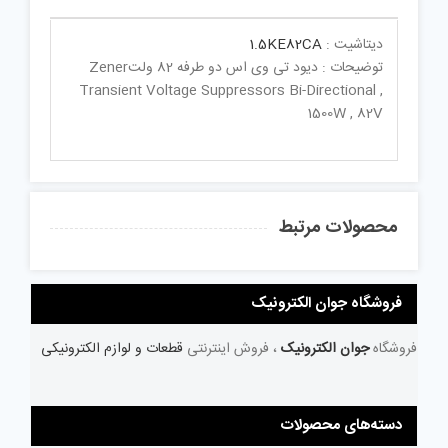
دیتاشیت :
1.5KE82CA
توضیحات : دیود تی وی اس دو طرفه 82 ولتZener
Transient Voltage Suppressors Bi-Directional ,
1500W , 82V
محصولات مرتبط
فروشگاه جوان الکترونیک
فروشگاه
جوان الکترونیک
، فروش اینترنتی
قطعات و لوازم الکترونیکی
دسته‌های محصولات