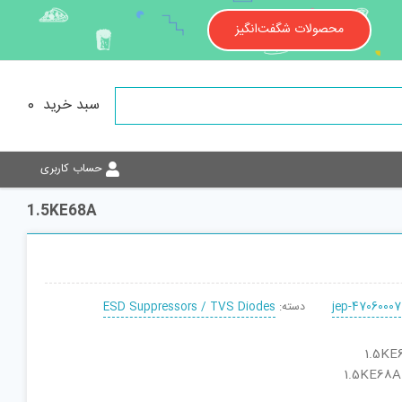
محصولات شگفت‌انگیز
سبد خرید
0
حساب کاربری
1.5KE68A
jep-47060007
دسته:
ESD Suppressors / TVS Diodes