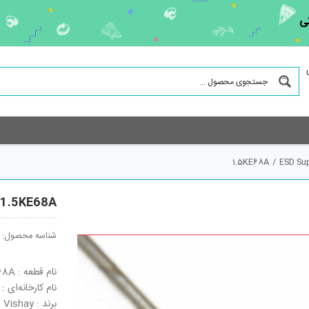
ی
1.5KE68A
/
ESD Su
1.5KE68A
شناسه محصول:
نام قطعه : 1.5KE68A
نام کارخانه‌ای : 1.5KE68A
برند : Vishay