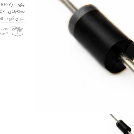
پکیج : DO-201AD (DO-27)
بسته‌بندی : Tape & Box
عنوان گروه : ESD Suppressors / TVS Diodes