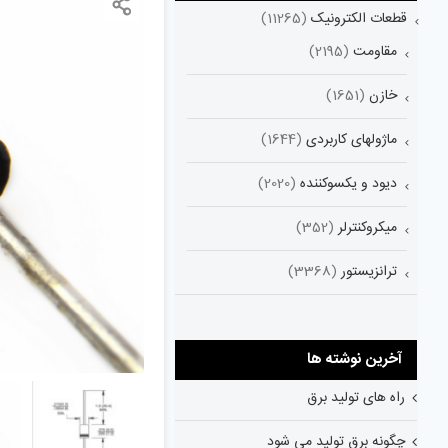
قطعات الکترونیک
(11265)
مقاومت
(2195)
خازن
(1651)
ماژولهای کاربردی
(1644)
دیود و یکسوکننده
(2020)
میکروکنترلر
(352)
ترانزیستور
(3368)
آخرین نوشته ها
راه های تولید برق
چگونه برق تولید می شود