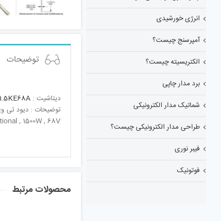
انرژی خورشیدی
آمپرسنج چیست؟
توضیحات
الکتریسیته چیست؟
برد مدار چاپی
دیتاشیت :
1.5KE68A
شماتیک مدار الکترونیکی
توضیحات : دیود تی وی ا
ional , 1500W , 68V
طراحی مدار الکترونیکی چیست؟
فیبر نوری
فوتونیک
محصولات مرتبط