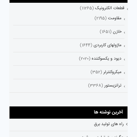
قطعات الکترونیک
(11265)
مقاومت
(2195)
خازن
(1651)
ماژولهای کاربردی
(1644)
دیود و یکسوکننده
(2020)
میکروکنترلر
(352)
ترانزیستور
(3368)
آخرین نوشته ها
راه های تولید برق