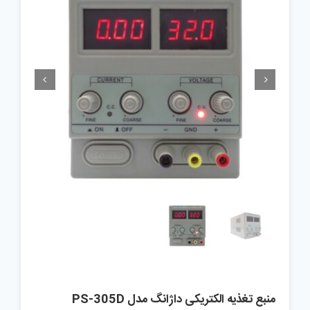


منبع تغذیه الکتریکی داژانگ مدل PS-305D