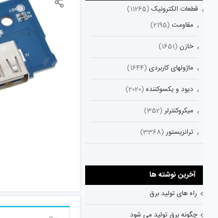
قطعات الکترونیک
(11265)
مقاومت
(2195)
خازن
(1651)
ماژولهای کاربردی
(1644)
دیود و یکسوکننده
(2020)
میکروکنترلر
(352)
ترانزیستور
(3368)
آخرین نوشته ها
راه های تولید برق
چگونه برق تولید می شود