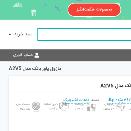
محصولات شگفت‌انگیز
سبد خرید
0
حساب کاربری
ماژول پاور بانک مدل A2V5
ک مدل A2V5
dkp-2050397
دسته:
قطعات الکترونیک