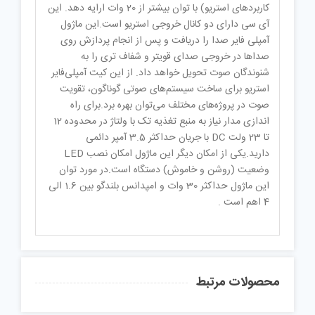
کاربردهای استریو) با توان بیشتر از 20 وات ارایه دهد. این
آی سی دارای دو کانال خروجی استریو است.این ماژول
آمپلی فایر صدا را دریافت و پس از انجام پردازش روی
صداها در خروجی صدای قویتر و شفاف تری را به
شنوندگان صوت تحویل خواهد داد. از این کیت آمپلی‌فایر
استریو برای ساخت سیستم‌های صوتی گوناگون، تقویت
صوت در پروژه‌های مختلف می‌توان بهره برد.برای راه
اندازی مدار نیاز به منبع تغذیه تک با ولتاژ در محدوده 12
تا 23 ولت DC با جریان حداکثر 3.5 آمپر دائمی
دارید.یکی از امکان دیگر این ماژول امکان نصب LED
وضعیت (روشن و خاموش) دستگاه است.در مورد توان
این ماژول حداکثر 30 وات و امپدانس بلندگو بین 1.6 الی
4 اهم است .
محصولات مرتبط