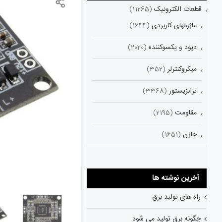
قطعات الکترونیک
(11265)
ماژولهای کاربردی
(1644)
دیود و یکسوکننده
(2020)
میکروکنترلر
(352)
ترانزیستور
(3368)
مقاومت
(2195)
خازن
(1651)
آخرین نوشته ها
راه های تولید برق
چگونه برق تولید می شود