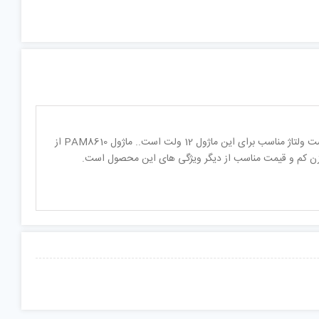
این ماژول یک تقویت کننده دیجیتال استریو کلاس D با چیپ PAM8610 و دارای توان خروجی15x2W است ولتاژ مناسب برای این ماژول 12 ولت است.. ماژول PAM8610 از