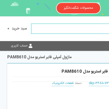
محصولات شگفت‌انگیز
سبد خرید
0
حساب کاربری
ماژول آمپلی فایر استریو مدل PAM8610
ر استریو مدل PAM8610
dkp-3688073
دسته:
قطعات الکترونیک