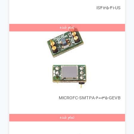
IS4125-41-US
تمام شده
MICROFC-SMTPA-60035-GEVB
تمام شده