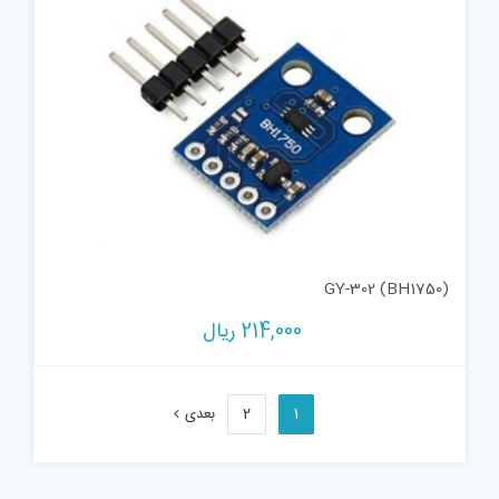
GY-302 (BH1750)
214,000
ریال
1
2
بعدی