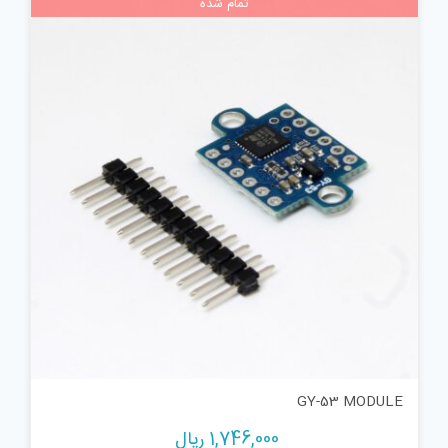
تمام شده
GY-53 MODULE
1,746,000
ریال