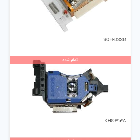
SOH-DSSB
تمام شده
KHS-313A