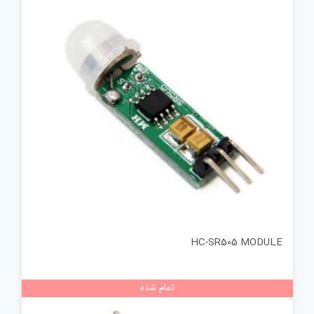
HC-SR505 MODULE
تمام شده