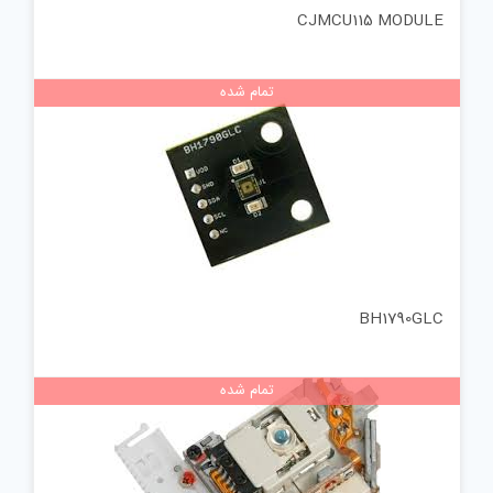
CJMCU115 MODULE
تمام شده
BH1790GLC
تمام شده