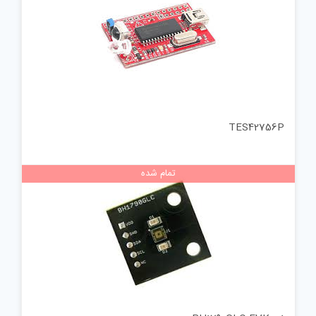
TES42756P
تمام شده