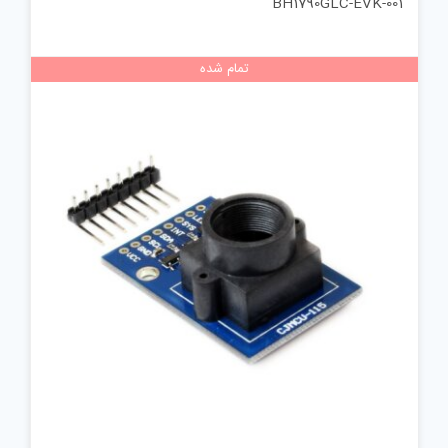
BH1790GLC-EVK-001
تمام شده