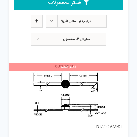
فیلتر محصولات
ترتیب بر اساس
تاریخ
نمایش
16 محصول
تمام شده
ND3048M-5F