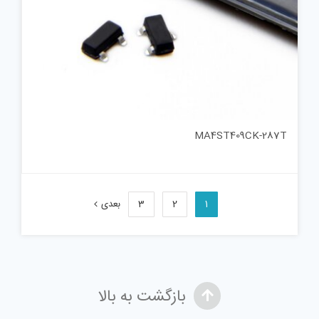
MA4ST409CK-287T
1
2
3
بعدی
بازگشت به بالا