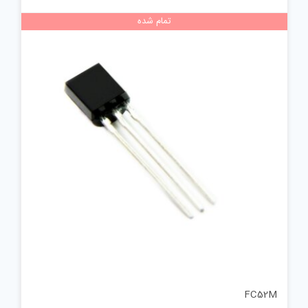
تمام شده
FC52M