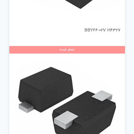
BBY66-02V H6327
تمام شده