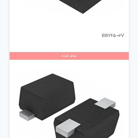
BBY65-02V
تمام شده