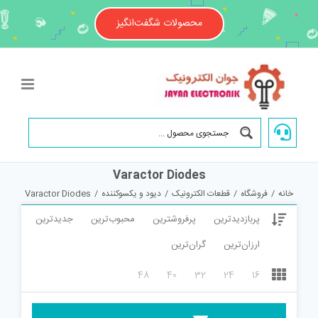
Ski
t
محصولات شگفت‌انگیز
conten
Varactor Diodes
خانه
/
فروشگاه
/
قطعات الکترونیک
/
دیود و یکسوکننده
/
Varactor Diodes
پربازدیدترین
پرفروشترین
محبوب‌ترین
جدیدترین
ارزان‌ترین
گران‌ترین
48
40
32
24
16