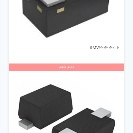
SMV2202-040LF
تمام شده