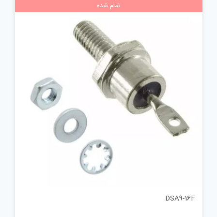
تمام شده
DSA9-16F