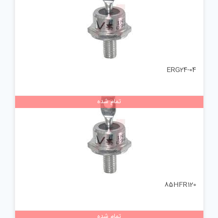
ERG24-04
تمام شده
85HFR120
تمام شده