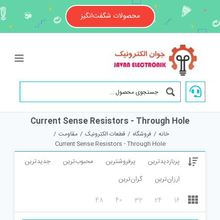
Ski
t
محصولات شگفت‌انگیز
conten
Current Sense Resistors - Through Hole
خانه
/
فروشگاه
/
قطعات الکترونیک
/
مقاومت
/
Current Sense Resistors - Through Hole
پربازدیدترین
پرفروشترین
محبوب‌ترین
جدیدترین
ارزان‌ترین
گران‌ترین
48
40
32
24
16