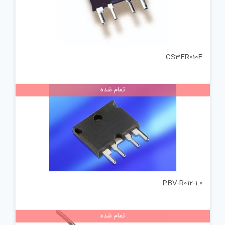
CS3FR010E
تمام شده
PBV-R012-1.0
تمام شده