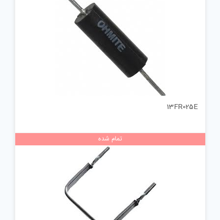
13FR025E
تمام شده