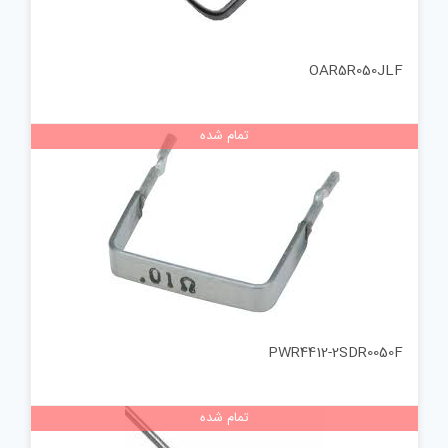
OAR5R050JLF
تمام شده
PWR4412-2SDR0050F
تمام شده