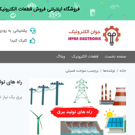
Ski
فروشگاه اینترنتی فروش قطعات الکترونیک
t
conten
پشتیبانی: به زودی
کلیک کنید!
صفحه نخست
قطعات الکترونیک
وبلاگ
خانه
/
نوشته‌ها
/
برچسب:
سوخت فسیلی
راه های تول
برق یک نیاز ض