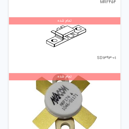
MRF454
تمام شده
SD1393-01
تمام شده