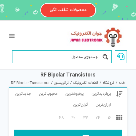
Ski
t
محصولات شگفت‌انگیز
conten
RF Bipolar Transistors
خانه
/
فروشگاه
/
قطعات الکترونیک
/
ترانزیستور
/
RF Bipolar Transistors
پربازدیدترین
پرفروشترین
محبوب‌ترین
جدیدترین
ارزان‌ترین
گران‌ترین
48
40
32
24
16