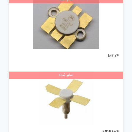
M1104
تمام شده
MRF654