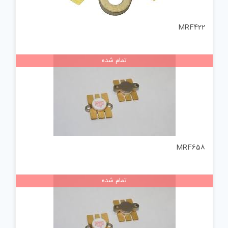
MRF422
تمام شده
MRF658
تمام شده