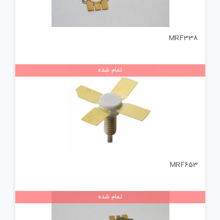
MRF338
تمام شده
MRF653
تمام شده