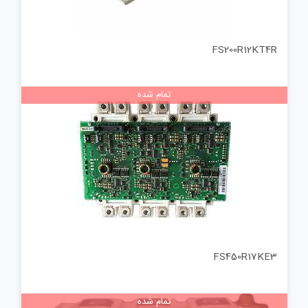
FS200R12KT4R
تمام شده
FS450R17KE3
تمام شده