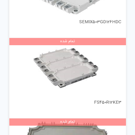
SEMIX503GD126HDC
تمام شده
FS450R12KE3
تمام شده