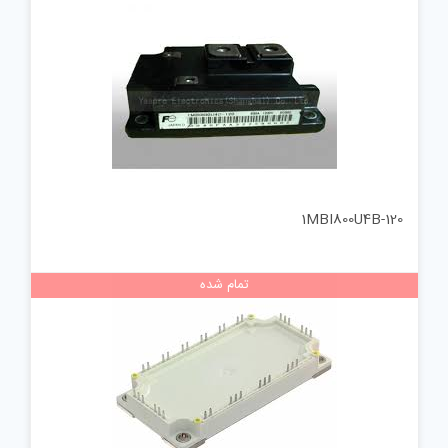
1MBI800U4B-120
تمام شده