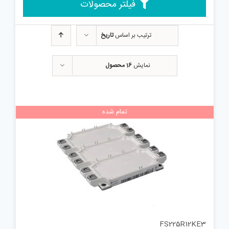
فیلتر محصولات
ترتیب بر اساس
تاریخ
نمایش
16 محصول
تمام شده
FS225R12KE3