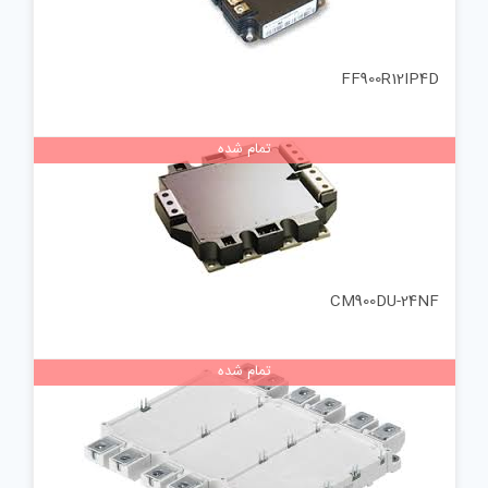
FF900R12IP4D
تمام شده
CM900DU-24NF
تمام شده