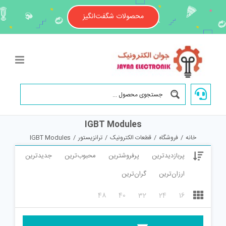
Ski
t
محصولات شگفت‌انگیز
conten
IGBT Modules
خانه
/
فروشگاه
/
قطعات الکترونیک
/
ترانزیستور
/
IGBT Modules
پربازدیدترین
پرفروشترین
محبوب‌ترین
جدیدترین
ارزان‌ترین
گران‌ترین
48
40
32
24
16