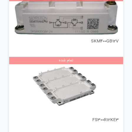
SKM400GB12V
تمام شده
FS300R12KE3