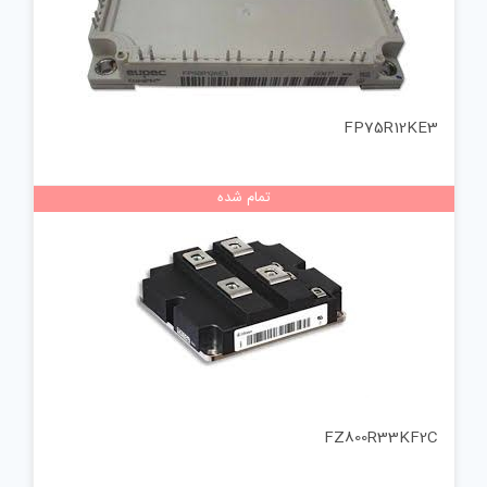
FP75R12KE3
تمام شده
FZ800R33KF2C