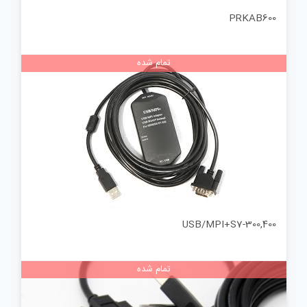
PRKAB600
تمام شده
USB/MPI+S7-300,400
تمام شده