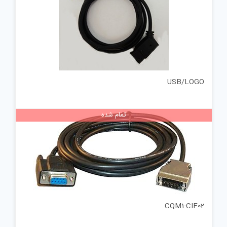
USB/LOGO
تمام شده
CQM1-CIF02