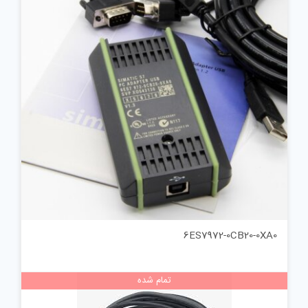
6ES7972-0CB20-0XA0
تمام شده