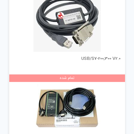
USB/S7-200,300 V2.0
تمام شده