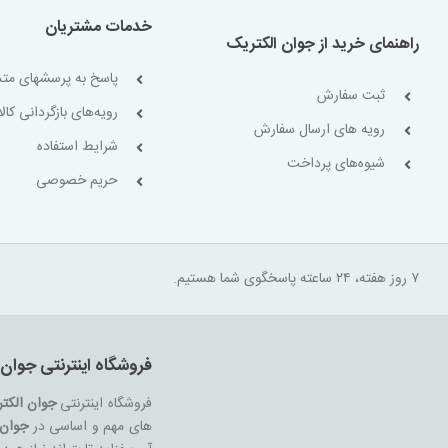
Development Boards &
خدمات مشتریان
Accessories - Arduino
47
راهنمای خرید از جوان الکتریک
Development Boards &
پاسخ به پرسشهای متد
Accessories - Raspberry Pi
ثبت سفارش
رویه‌های بازگردانی کالا
40
رویه های ارسال سفارش
Development Boards &
شرایط استفاده
شیوه‌های پرداخت
Kits - ARM
110
حریم خصوصی
Development Boards &
Kits - AVR
25
Development Boards &
Kits - MSP430
3
۷ روز هفته، ۲۴ ساعته پاسخگوی شما هستیم.
Development Boards &
Kits - Other
11
Development Boards &
فروشگاه اینترنتی جوان 
Kits - PIC / DSPIC
14
Development Boards &
فروشگاه اینترنتی
جوان الکت
Kits - TMS320
های مهم و اساسی در
جوان 
14