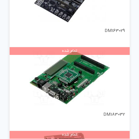
DM163029
تمام شده
DM183032
تمام شده