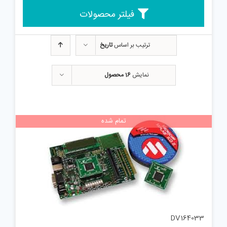
فیلتر محصولات
ترتیب بر اساس
تاریخ
نمایش
16 محصول
تمام شده
DV164033