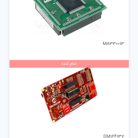
MA330013
تمام شده
DM164137