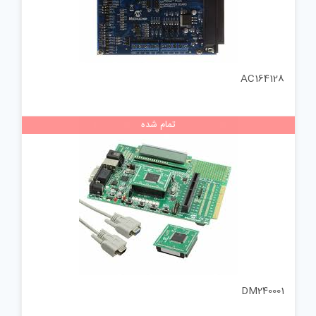
AC164128
تمام شده
DM240001