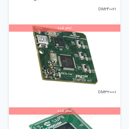
DM240021
تمام شده
DM320001
تمام شده