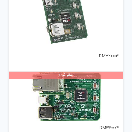
DM320003
تمام شده
DM320004