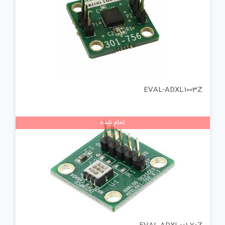
EVAL-ADXL1003Z
تمام شده