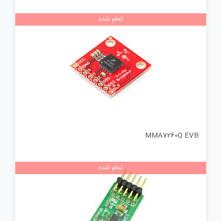
تمام شده
MMA7260Q EVB
تمام شده