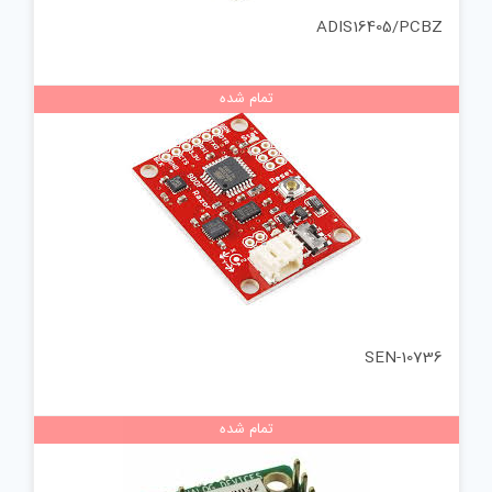
ADIS16405/PCBZ
تمام شده
SEN-10736
تمام شده