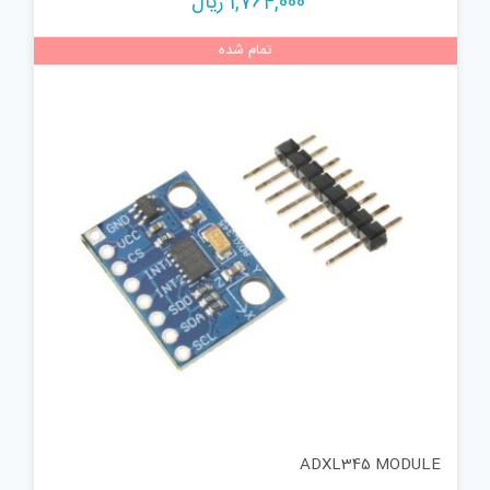
1,764,000
ریال
تمام شده
ADXL345 MODULE