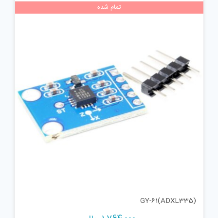
تمام شده
GY-61(ADXL335)