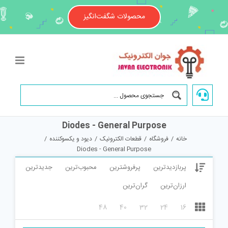
Ski
t
محصولات شگفت‌انگیز
conten
Diodes - General Purpose
خانه
/
فروشگاه
/
قطعات الکترونیک
/
دیود و یکسوکننده
/
Diodes - General Purpose
پربازدیدترین
پرفروشترین
محبوب‌ترین
جدیدترین
ارزان‌ترین
گران‌ترین
48
40
32
24
16