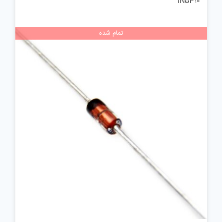
1N5310
تمام شده