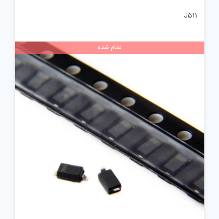
J511
تمام شده