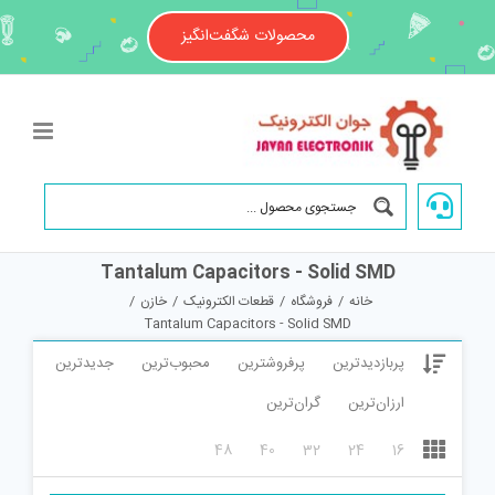
Ski
t
محصولات شگفت‌انگیز
conten
Tantalum Capacitors - Solid SMD
خانه
/
فروشگاه
/
قطعات الکترونیک
/
خازن
/
Tantalum Capacitors - Solid SMD
پربازدیدترین
پرفروشترین
محبوب‌ترین
جدیدترین
ارزان‌ترین
گران‌ترین
48
40
32
24
16