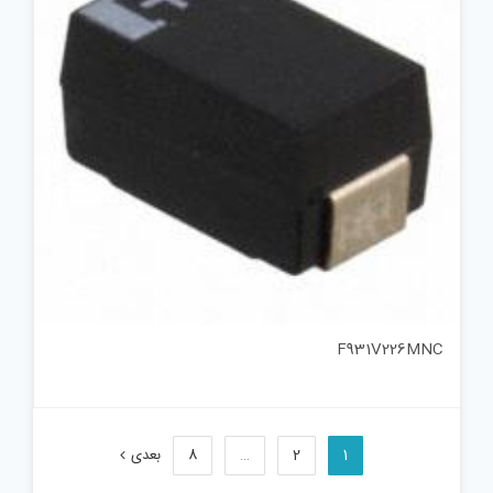
F931V226MNC
1
2
…
8
بعدی