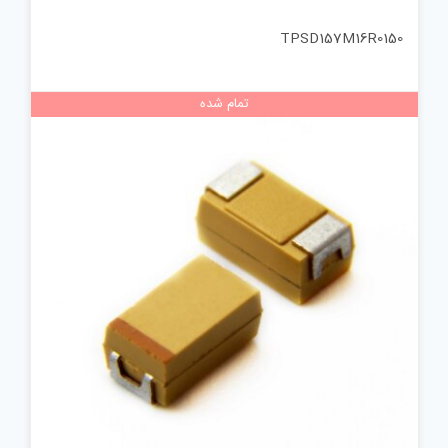
TPSD157M16R0150
تمام شده