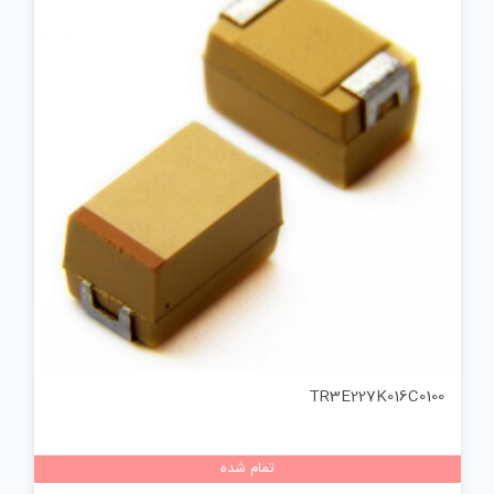
TR3E227K016C0100
تمام شده