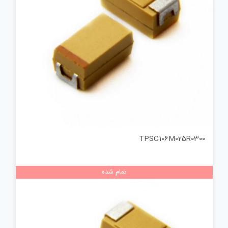
TPSC106M025R0300
تمام شده