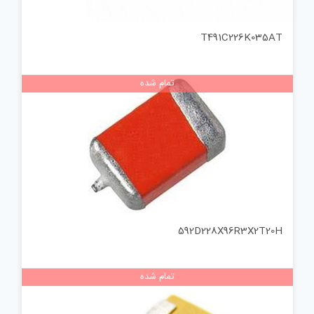
T491C226K035AT
تمام شده
592D228X96R3X2T20H
تمام شده