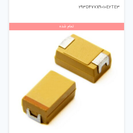
293D477X9010E2TE3
تمام شده