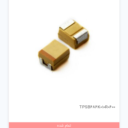
TPSB686K010R0600
تمام شده