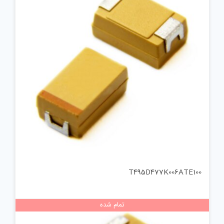
T495D477K006ATE100
تمام شده