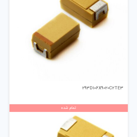
293D106X9020C2TE3
تمام شده