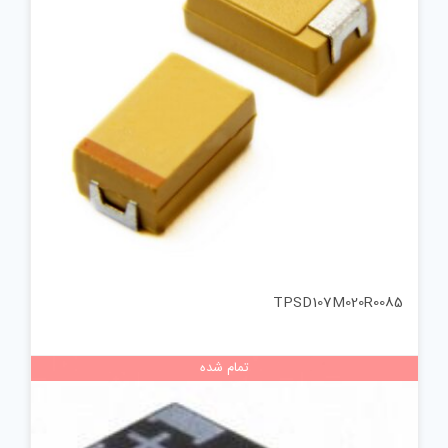
TPSD107M020R0085
تمام شده