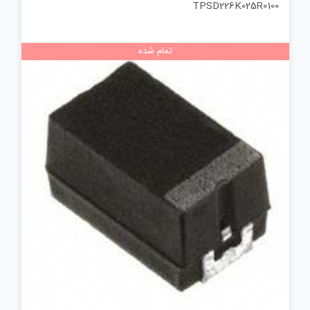
TPSD226K025R0100
تمام شده