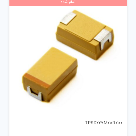
تمام شده
TPSD227M010R0100