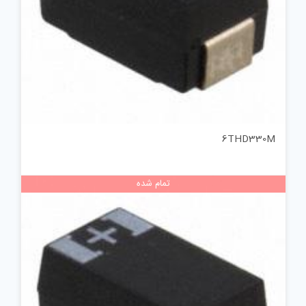
6THD330M
تمام شده