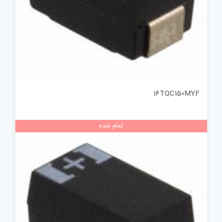
16TQC150MYF
تمام شده