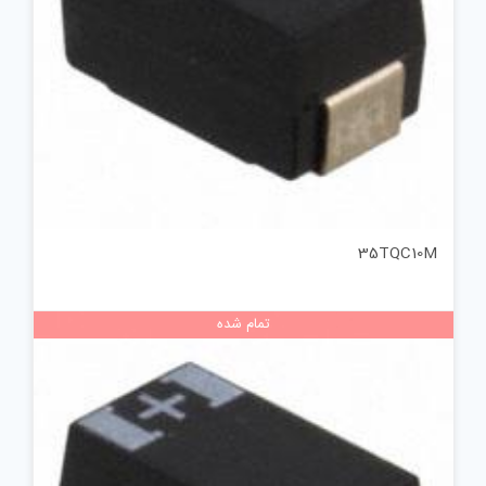
35TQC10M
تمام شده