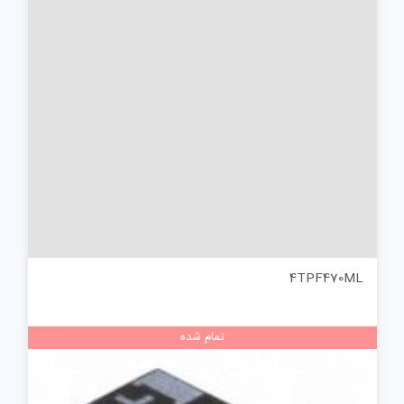
4TPF470ML
تمام شده