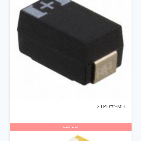
6TPE330MFL
تمام شده