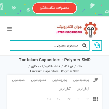
Ski
t
محصولات شگفت‌انگیز
conten
Tantalum Capacitors - Polymer SMD
خانه
/
فروشگاه
/
قطعات الکترونیک
/
خازن
/
Tantalum Capacitors - Polymer SMD
پربازدیدترین
پرفروشترین
محبوب‌ترین
جدیدترین
ارزان‌ترین
گران‌ترین
48
40
32
24
16