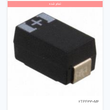
تمام شده
2TPF330M6