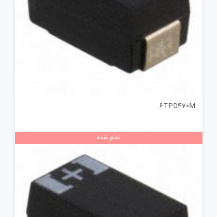
6TPD470M
تمام شده