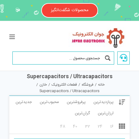
Ski
t
محصولات شگفت‌انگیز
conten
Supercapacitors / Ultracapacitors
خانه
/
فروشگاه
/
قطعات الکترونیک
/
خازن
/
Supercapacitors / Ultracapacitors
پربازدیدترین
پرفروشترین
محبوب‌ترین
جدیدترین
ارزان‌ترین
گران‌ترین
48
40
32
24
16