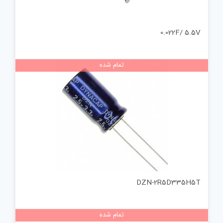
0.022F/ 5.5V
تمام شده
DZN-2R5D335H5T
تمام شده