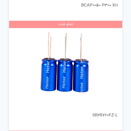
BCAP0050 P300 X11
تمام شده
SR2R7206Z-L