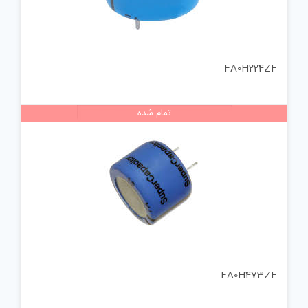
FA0H224ZF
تمام شده
FA0H473ZF