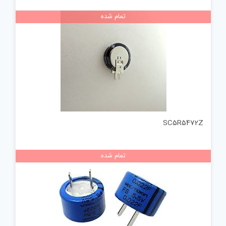
تمام شده
SC5R5472Z
تمام شده