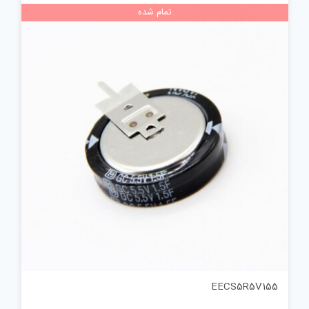
تمام شده
EECS5R5V155