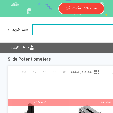
محصولات شگفت‌انگیز
سبد خرید
0
حساب کاربری
Slide Potentiometers
تعداد در صفحه
48
40
32
24
16
تمام شده
تمام شده