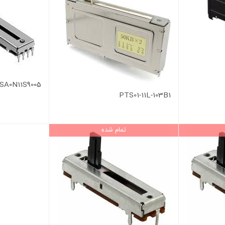
SA0N11S9005
PTS01-11L-103B1
تمام شده