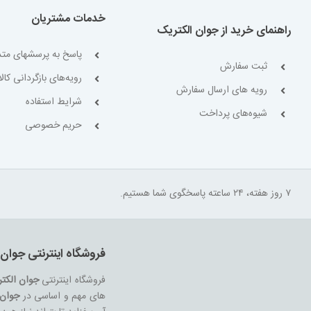
Resistor Networks &
خدمات مشتریان
Arrays
116
راهنمای خرید از جوان الکتریک
Slide Potentiometers
پاسخ به پرسشهای متد
6
ثبت سفارش
رویه‌های بازگردانی کالا
Thick Film Resistors -
رویه های ارسال سفارش
SMD
861
شرایط استفاده
شیوه‌های پرداخت
Thick Film Resistors -
حریم خصوصی
Through Hole
17
Thin Film Resistors -
SMD
47
Thin Film Resistors -
۷ روز هفته، ۲۴ ساعته پاسخگوی شما هستیم.
Through Hole
4
Trimmer Resistors -
SMD
29
فروشگاه اینترنتی جوان 
Trimmer Resistors -
Through Hole
فروشگاه اینترنتی
جوان الکت
82
های مهم و اساسی در
جوان 
Wirewound Resistors -