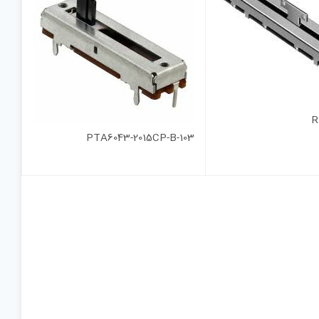
R
PTA6043-2015CP-B-103