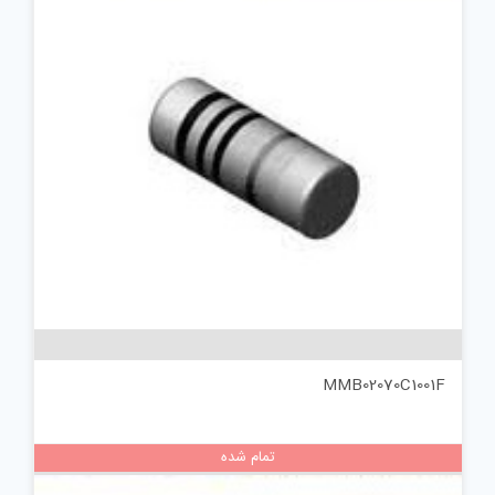
MMB02070C1001F
تمام شده