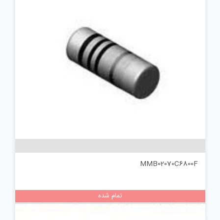
MMB02070C6800F
تمام شده