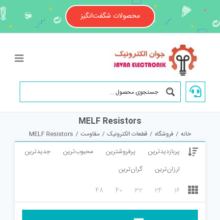
Ski
t
محصولات شگفت‌انگیز
conten
MELF Resistors
خانه
/
فروشگاه
/
قطعات الکترونیک
/
مقاومت
/
MELF Resistors
پربازدیدترین
پرفروشترین
محبوب‌ترین
جدیدترین
ارزان‌ترین
گران‌ترین
48
40
32
24
16