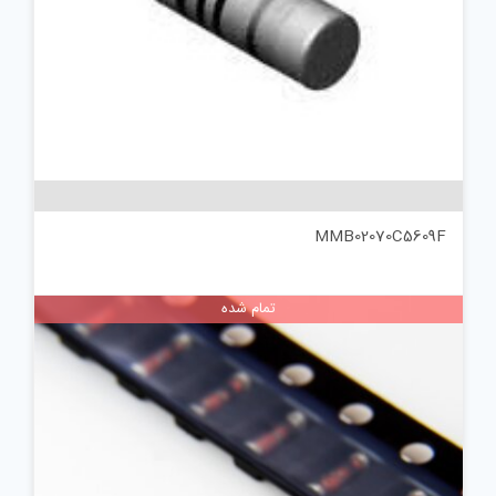
MMB02070C5609F
تمام شده