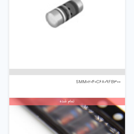
SMM02040C6809FB300
تمام شده