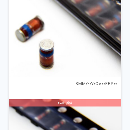
SMM02070C1000FBP00
تمام شده