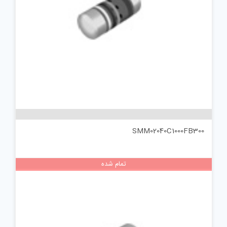
SMM02040C1000FB300
تمام شده