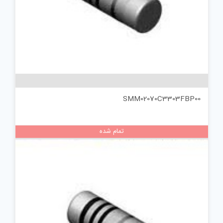
SMM02070C3303FBP00
تمام شده