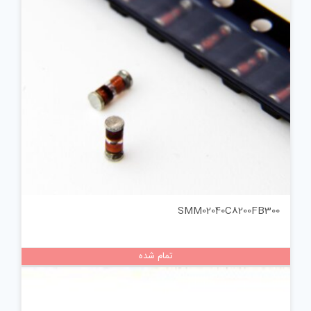
SMM02040C8200FB300
تمام شده