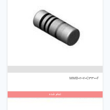
MMB02070C3300F
تمام شده