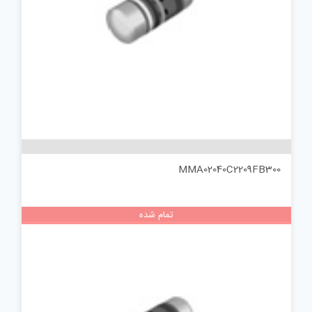
MMA02040C2209FB300
تمام شده