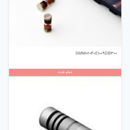
SMM02040E1009DB300
تمام شده