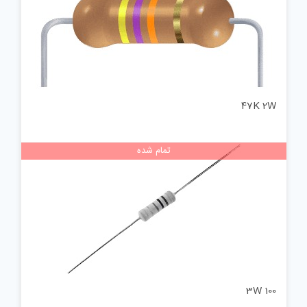
47K 2W
تمام شده
100 3W