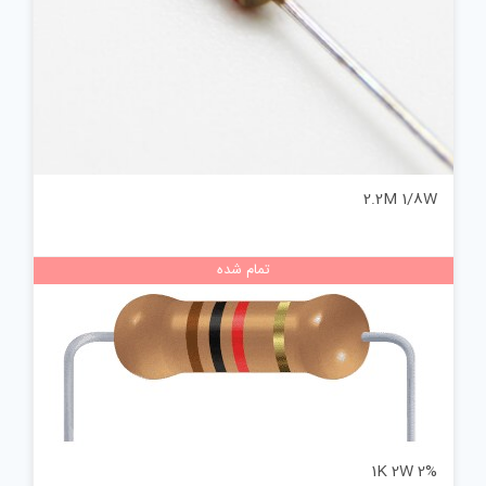
2.2M 1/8W
تمام شده
1K 2W 2%