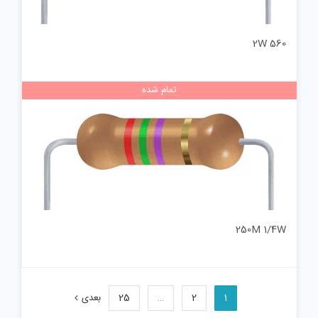
560 2W
تمام شده
250M 1/4W
1
2
…
25
بعدی