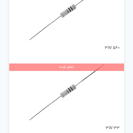
560 3W
تمام شده
33 3W