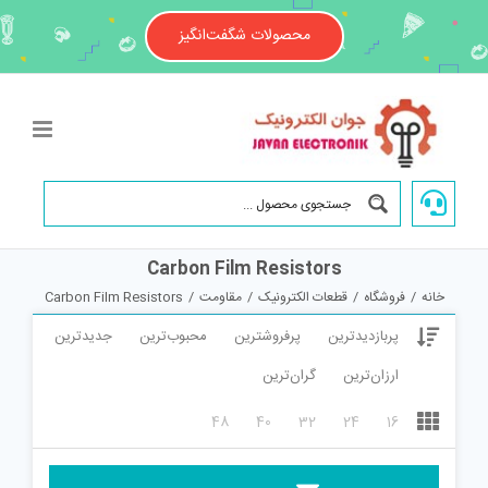
Ski
t
محصولات شگفت‌انگیز
conten
Carbon Film Resistors
خانه
/
فروشگاه
/
قطعات الکترونیک
/
مقاومت
/
Carbon Film Resistors
پربازدیدترین
پرفروشترین
محبوب‌ترین
جدیدترین
ارزان‌ترین
گران‌ترین
48
40
32
24
16