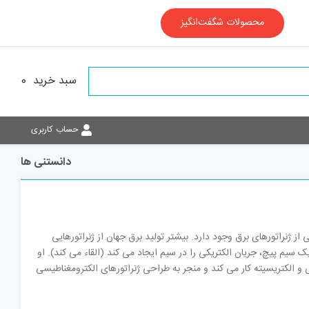
محصولات شگفت‌انگیز
سبد خرید
0
حساب کاربری
دانستنی ها
از ژنراتورهای برق وجود دارد. بیشتر تولید برق جهان از ژنراتورهایی
ل 1831 مبنی بر حرکت آهنربا در داخل یک سیم پیچ، جریان الکتریکی را در سیم ایجاد می کند (القاء می کند). او
 و الکتریسیته کار می کند و منجر به طراحی ژنراتورهای الکترومغناطیسی