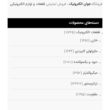
فروشگاه
جوان الکترونیک
، فروش اینترنتی
قطعات و لوازم الکترونیکی
دسته‌های محصولات
قطعات الکترونیک
(11265)
خازن
(1651)
ماژولهای کاربردی
(1644)
دیود و یکسوکننده
(2020)
میکروکنترلر
(352)
ترانزیستور
(3368)
مقاومت
(2195)