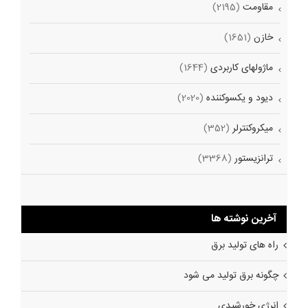
مقاومت
(2195)
خازن
(1651)
ماژولهای کاربردی
(1644)
دیود و یکسوکننده
(2020)
میکروکنترلر
(352)
ترانزیستور
(3368)
آخرین نوشته ها
راه های تولید برق
چگونه برق تولید می شود
انرژی خورشیدی