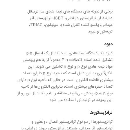
برخی از نمونه های دستگاه های نیمه هادی سه ترمینال
عبارتند از: ترانزیستور دوقطبی، IGBT، ترانزیستور اثر
میدانی، یکسو کننده کنترل شده با سیلیکون، TRIAC،
تریستور و غیره.
دیود
دیود یک دستگاه نیمه هادی است که از یک اتصال p-n
تشکیل شده است. اتصالات P-n معمولاً از به هم پیوستن
مواد نیمه هادی نوع p و نوع n تشکیل می شوند. این
شکل‌گیری به این دلیل است که ناحیه نوع n دارای تعداد
بیشتری غلظت الکترون است در حالی که ناحیه نوع p دارای
تعداد حفره‌های بیشتری است، بنابراین الکترون‌ها از ناحیه
نوع n به p- پخش می‌شوند. منطقه را تایپ کنید از این رو از
این پدیده در تولید نور استفاده می شود.
ترانزیستورها
ترانزیستورها از دو نوع ترانزیستور اتصال دوقطبی و
ترانزیستور اثر میدانی هستند. ترانزیستور پیوند دوقطبی با