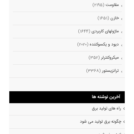
مقاومت
(2195)
خازن
(1651)
ماژولهای کاربردی
(1644)
دیود و یکسوکننده
(2020)
میکروکنترلر
(352)
ترانزیستور
(3368)
آخرین نوشته ها
راه های تولید برق
چگونه برق تولید می شود