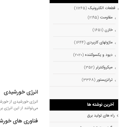
قطعات الکترونیک
(11265)
مقاومت
(2195)
خازن
(1651)
ماژولهای کاربردی
(1644)
دیود و یکسوکننده
(2020)
میکروکنترلر
(352)
ترانزیستور
(3368)
انرژی خورشیدی
انرژی خورشیدی از خورشی
آخرین نوشته ها
می‌توانند از این انرژی 
راه های تولید برق
فناوری های خورش